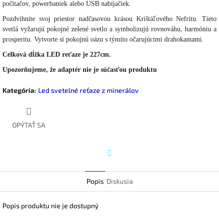
počítačov, powerbaniek alebo USB nabíjačiek.
Pozdvihnite svoj priestor nadčasovou krásou Krištáľového Nefritu. Tieto
svetlá vyžarujú pokojné zelené svetlo a symbolizujú rovnováhu, harmóniu a
prosperitu. Vytvorte si pokojnú oázu s týmito očarujúcimi drahokamami.
Celková dĺžka LED reťaze je 227cm.
Upozorňujeme, že adaptér nie je súčasťou produktu
Kategória
:
Led svetelné reťaze z minerálov
OPÝTAŤ SA
Twitter
Popis
Diskusia
Popis produktu nie je dostupný