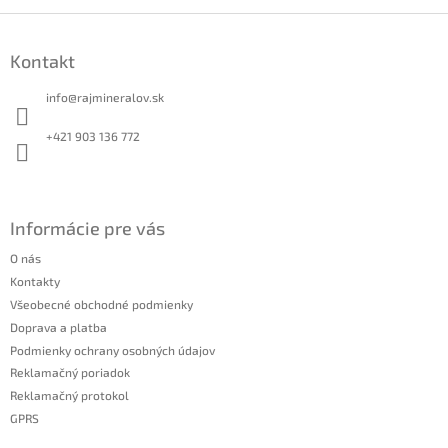
Z
á
Kontakt
p
ä
info
@
rajmineralov.sk
t
i
+421 903 136 772
e
Informácie pre vás
O nás
Kontakty
Všeobecné obchodné podmienky
Doprava a platba
Podmienky ochrany osobných údajov
Reklamačný poriadok
Reklamačný protokol
GPRS