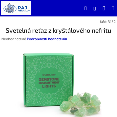
Prejsť
Nák
Hľadať
na
Prihlásen
obsah
koší
Kód:
3152
Svetelná reťaz z kryštálového nefritu
Priemerné
Neohodnotené
Podrobnosti hodnotenia
hodnotenie
produktu
je
0,0
z
5
hviezdičiek.