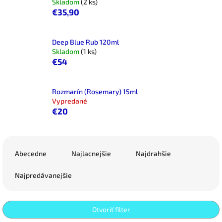
Skladom
(2 ks)
€35,90
Deep Blue Rub 120ml
Skladom
(1 ks)
€54
Rozmarín (Rosemary) 15ml
Vypredané
€20
R
a
Abecedne
Najlacnejšie
Najdrahšie
d
e
Najpredávanejšie
n
i
e
Otvoriť filter
p