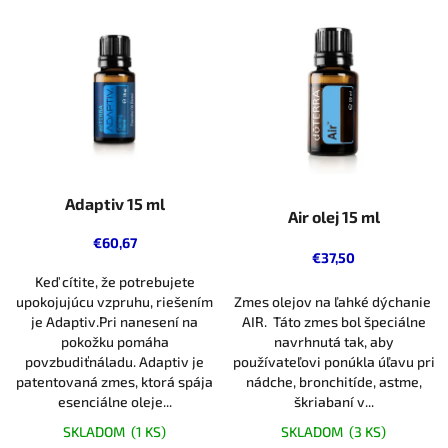
r
V
o
ý
d
p
u
i
k
s
t
p
o
r
v
o
d
Adaptiv 15 ml
Air olej 15 ml
u
k
€60,67
€37,50
t
Keď cítite, že potrebujete
o
upokojujúcu vzpruhu, riešením
Zmes olejov na ľahké dýchanie
v
je Adaptiv.Pri nanesení na
AIR. Táto zmes bol špeciálne
pokožku pomáha
navrhnutá tak, aby
povzbudiťnáladu. Adaptiv je
používateľovi ponúkla úľavu pri
patentovaná zmes, ktorá spája
nádche, bronchitíde, astme,
esenciálne oleje...
škriabaní v...
SKLADOM
(1 KS)
SKLADOM
(3 KS)