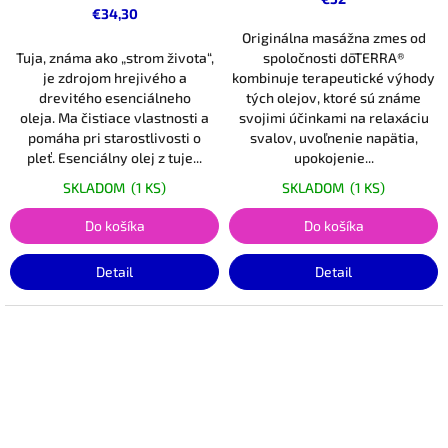
€34,30
Originálna masážna zmes od
Tuja, známa ako „strom života“,
spoločnosti dōTERRA®
je zdrojom hrejivého a
kombinuje terapeutické výhody
drevitého esenciálneho
tých olejov, ktoré sú známe
oleja. Ma čistiace vlastnosti a
svojimi účinkami na relaxáciu
pomáha pri starostlivosti o
svalov, uvoľnenie napätia,
pleť. Esenciálny olej z tuje...
upokojenie...
SKLADOM
(1 KS)
SKLADOM
(1 KS)
Do košíka
Do košíka
Detail
Detail