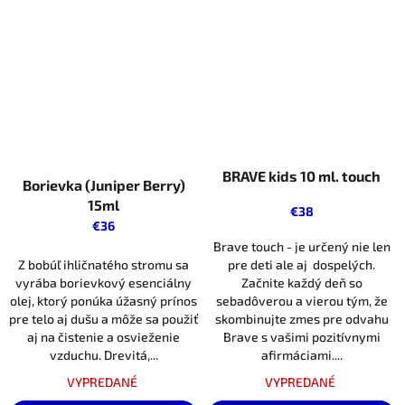
BRAVE kids 10 ml. touch
Borievka (Juniper Berry)
15ml
€38
€36
Brave touch - je určený nie len
Z bobúľ ihličnatého stromu sa
pre deti ale aj dospelých.
vyrába borievkový esenciálny
Začnite každý deň so
olej, ktorý ponúka úžasný prínos
sebadôverou a vierou tým, že
pre telo aj dušu a môže sa použiť
skombinujte zmes pre odvahu
aj na čistenie a osvieženie
Brave s vašimi pozitívnymi
vzduchu. Drevitá,...
afirmáciami....
VYPREDANÉ
VYPREDANÉ