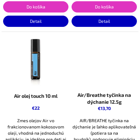
Do košíka
Do košíka
Detail
Detail
Air/Breathe tyčinka na
Air olej touch 10 ml
dýchanie 12.5g
€22
€13,70
Zmes olejov Air vo
AIR/BREATHE tyčinka na
frakcionovanom kokosovom
dýchanie je ľahko aplikovateľná
oleji, vhodná na jednoduchú
(potiera sa na
aplikáciu, je ideálna pre deti aj
hrudník), podporuje elimináciu