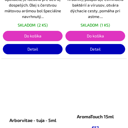
dospelých. Olej s čerstvou
baktérií a vírusov, otvára
mätovou arómou bol špeciálne
dýchacie cesty, pomáha pri
navrhnutý...
astme....
SKLADOM
(2 KS)
SKLADOM
(1 KS)
Do košíka
Do košíka
Detail
Detail
AromaTouch 15ml
Arborvitae - tuja - 5ml
€52