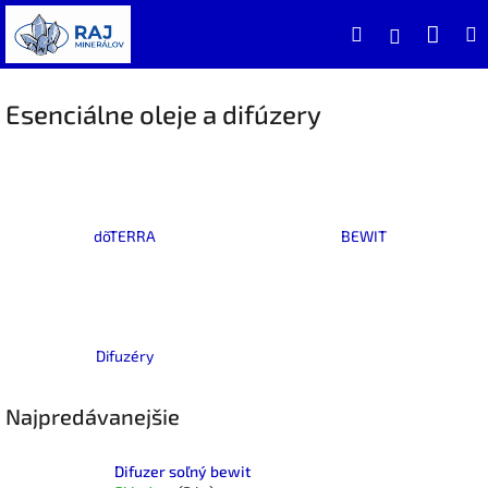
Prejsť
Nák
Hľadať
na
Prihlásen
obsah
koší
Esenciálne oleje a difúzery
dõTERRA
BEWIT
Difuzéry
Najpredávanejšie
Difuzer soľný bewit