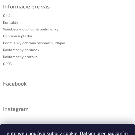
p
Informácie pre vás
i
s
O nás
u
Kontakty
Všeobecné obchodné podmienky
Doprava a platba
Podmienky ochrany osobných údajov
Reklamačný poriadok
Reklamačný protokol
GPRS
Facebook
Instagram
Tento web používa súbory cookie. Ďalším prechádzaním