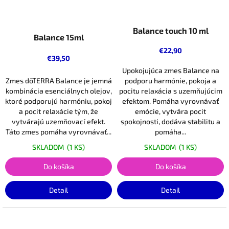
Balance touch 10 ml
Balance 15ml
€22,90
€39,50
Upokojujúca zmes Balance na
Zmes dōTERRA Balance je jemná
podporu harmónie, pokoja a
kombinácia esenciálnych olejov,
pocitu relaxácia s uzemňujúcim
ktoré podporujú harmóniu, pokoj
efektom. Pomáha vyrovnávať
a pocit relaxácie tým, že
emócie, vytvára pocit
vytvárajú uzemňovací efekt.
spokojnosti, dodáva stabilitu a
Táto zmes pomáha vyrovnávať...
pomáha...
SKLADOM
(1 KS)
SKLADOM
(1 KS)
Do košíka
Do košíka
Detail
Detail