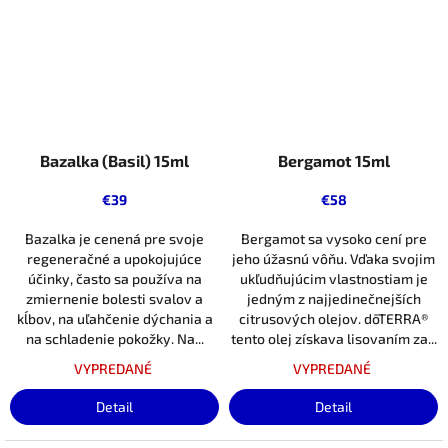
Bazalka (Basil) 15ml
Bergamot 15ml
€39
€58
Bazalka je cenená pre svoje
Bergamot sa vysoko cení pre
regeneračné a upokojujúce
jeho úžasnú vôňu. Vďaka svojim
účinky, často sa používa na
ukľudňujúcim vlastnostiam je
zmiernenie bolesti svalov a
jedným z najjedinečnejších
kĺbov, na uľahčenie dýchania a
citrusových olejov. dōTERRA®
na schladenie pokožky. Na...
tento olej získava lisovaním za...
VYPREDANÉ
VYPREDANÉ
Detail
Detail