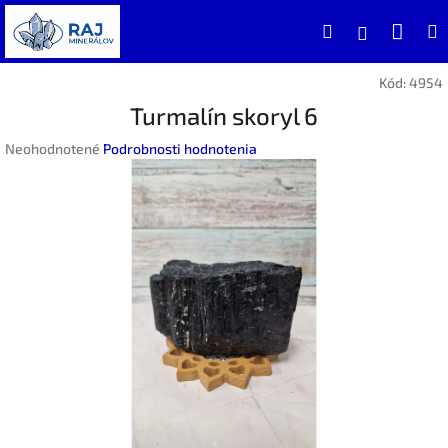
Prejsť
Nák
Hľadať
na
Prihlásen
obsah
koší
Kód:
4954
Turmalín skoryl 6
Priemerné
Neohodnotené
Podrobnosti hodnotenia
hodnotenie
produktu
je
0,0
z
5
hviezdičiek.