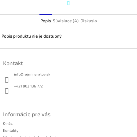
Twitter
Popis
Súvisiace (4)
Diskusia
Popis produktu nie je dostupný
Z
á
Kontakt
p
ä
info
@
rajmineralov.sk
t
i
+421 903 136 772
e
Informácie pre vás
O nás
Kontakty