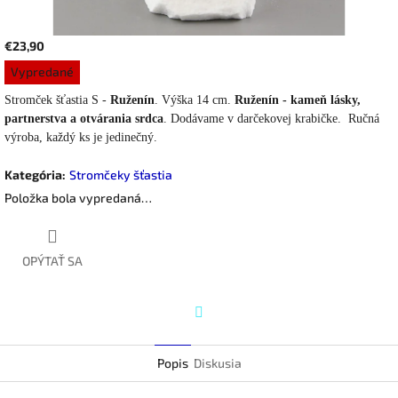
€23,90
Jednotková
Vypredané
cena:
Stromček šťastia S -
Ruženín
. Výška 14 cm.
Ruženín - kameň lásky,
partnerstva a otvárania srdca
. Dodávame v darčekovej krabičke. Ručná
výroba, každý ks je jedinečný.
Kategória
:
Stromčeky šťastia
Položka bola vypredaná…
OPÝTAŤ SA
Twitter
Popis
Diskusia