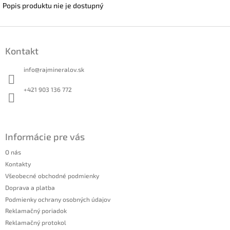
Popis produktu nie je dostupný
Z
á
Kontakt
p
ä
info
@
rajmineralov.sk
t
i
+421 903 136 772
e
Informácie pre vás
O nás
Kontakty
Všeobecné obchodné podmienky
Doprava a platba
Podmienky ochrany osobných údajov
Reklamačný poriadok
Reklamačný protokol