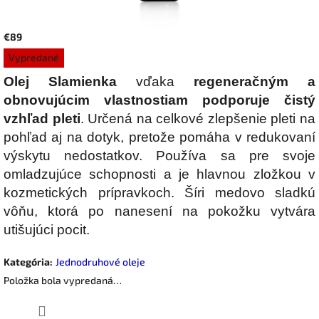
€89
Jednotková
Vypredané
cena:
Olej Slamienka
vďaka
regeneračným a
obnovujúcim vlastnostiam podporuje čistý
vzhľad pleti
. Určená na celkové zlepšenie pleti na
pohľad aj na dotyk, pretože pomáha v redukovaní
výskytu nedostatkov. Používa sa pre svoje
omladzujúce schopnosti a je hlavnou zložkou v
kozmetických prípravkoch. Šíri medovo sladkú
vôňu, ktorá po nanesení na pokožku vytvára
utišujúci pocit.
Kategória
:
Jednodruhové oleje
Položka bola vypredaná…