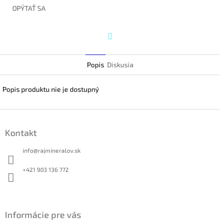
OPÝTAŤ SA
Twitter
Popis
Diskusia
Popis produktu nie je dostupný
Z
á
Kontakt
p
ä
info
@
rajmineralov.sk
t
i
+421 903 136 772
e
Informácie pre vás