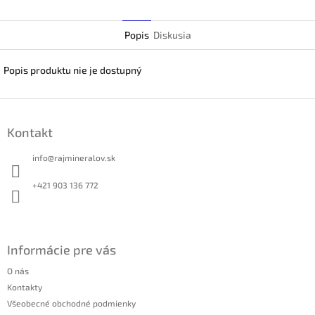
Twitter
Popis
Diskusia
Popis produktu nie je dostupný
Z
á
Kontakt
p
ä
info
@
rajmineralov.sk
t
i
+421 903 136 772
e
Informácie pre vás
O nás
Kontakty
Všeobecné obchodné podmienky