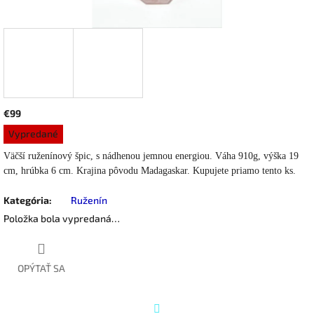
€99
Jednotková
Vypredané
cena:
Väčší ruženínový špic, s nádhenou jemnou energiou. Váha 910g, výška 19
cm, hrúbka 6 cm. Krajina pôvodu Madagaskar. Kupujete priamo tento ks.
Kategória
:
Ruženín
Položka bola vypredaná…
OPÝTAŤ SA