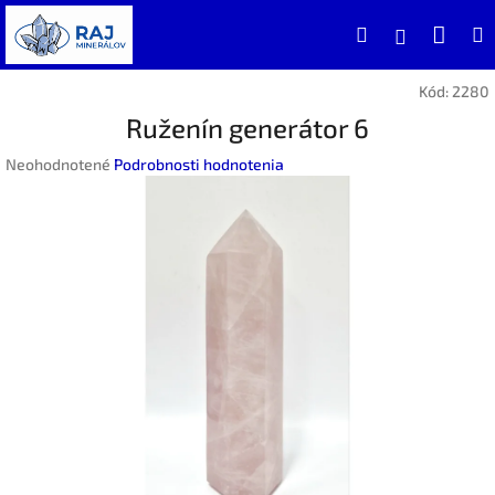
Prejsť
Nák
Hľadať
na
Prihlásen
obsah
koší
Kód:
2280
Ruženín generátor 6
Priemerné
Neohodnotené
Podrobnosti hodnotenia
hodnotenie
produktu
je
0,0
z
5
hviezdičiek.