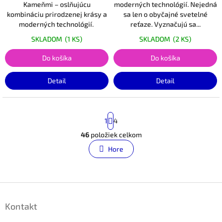
Kameňmi – oslňujúcu
moderných technológií. Nejedná
kombináciu prirodzenej krásy a
sa len o obyčajné svetelné
moderných technológií.
reťaze. Vyznačujú sa...
SKLADOM
(1 KS)
SKLADOM
(2 KS)
Do košíka
Do košíka
Detail
Detail
S
1
4
t
r
46
položiek celkom
O
á
v
Hore
n
l
k
á
o
v
d
a
a
Z
n
c
á
i
i
Kontakt
p
e
e
ä