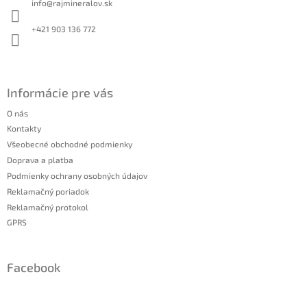
p
info
@
rajmineralov.sk
t
r
i
v
+421 903 136 772
k
e
y
v
ý
Informácie pre vás
p
i
O nás
s
Kontakty
u
Všeobecné obchodné podmienky
Doprava a platba
Podmienky ochrany osobných údajov
Reklamačný poriadok
Reklamačný protokol
GPRS
Facebook