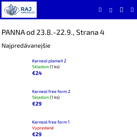
Prejsť
Nák
Hľadať
na
Prihlásen
obsah
koší
PANNA od 23.8.-22.9.
, Strana 4
Najpredávanejšie
Karneol plameň 2
Skladom
(1 ks)
€24
Karneol free form 2
Skladom
(1 ks)
€29
Karneol free form 1
Vypredané
€29