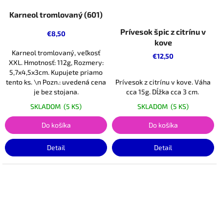
Karneol tromlovaný (601)
Prívesok špic z citrínu v
€8,50
kove
Karneol tromlovaný, veľkosť
€12,50
XXL. Hmotnosť: 112g, Rozmery:
5,7x4,5x3cm. Kupujete priamo
tento ks. \n Pozn.: uvedená cena
Prívesok z citrínu v kove. Váha
je bez stojana.
cca 15g. Dĺžka cca 3 cm.
SKLADOM
(5 KS)
SKLADOM
(5 KS)
Do košíka
Do košíka
Detail
Detail