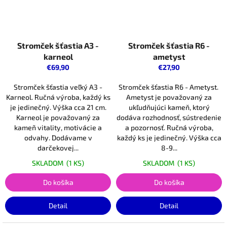
Stromček šťastia A3 -
Stromček šťastia R6 -
karneol
ametyst
€69,90
€27,90
Stromček šťastia veľký A3 -
Stromček šťastia R6 - Ametyst.
Karneol. Ručná výroba, každý ks
Ametyst je považovaný za
je jedinečný. Výška cca 21 cm.
ukľudňujúci kameň, ktorý
Karneol je považovaný za
dodáva rozhodnosť, sústredenie
kameň vitality, motivácie a
a pozornosť. Ručná výroba,
odvahy. Dodávame v
každý ks je jedinečný. Výška cca
darčekovej...
8-9...
SKLADOM
(1 KS)
SKLADOM
(1 KS)
Do košíka
Do košíka
Detail
Detail