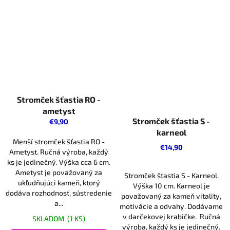
Stromček šťastia RO -
ametyst
Stromček šťastia S -
€9,90
karneol
Menší stromček šťastia RO -
€14,90
Ametyst. Ručná výroba, každý
ks je jedinečný. Výška cca 6 cm.
Ametyst je považovaný za
Stromček šťastia S - Karneol.
ukľudňujúci kameň, ktorý
Výška 10 cm. Karneol je
dodáva rozhodnosť, sústredenie
považovaný za kameň vitality,
a...
motivácie a odvahy. Dodávame
v darčekovej krabičke. Ručná
SKLADOM
(1 KS)
výroba, každý ks je jedinečný.