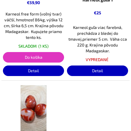
k
€59,90
t
€25
Karneol free form (voľný tvar)
o
väčší, hmotnosť 864g, výška 12
v
cm, šírka 6,5 cm. Krajina pôvodu
Karneol guľa viac farebná,
Madagaskar. Kupujete priamo
prechádza z bledej do
tento ks.
tmavej,priemer 5 cm. Váha cca
220 g. Krajina pôvodu
SKLADOM
(1 KS)
Madagaskar.
Do košíka
VYPREDANÉ
Detail
Detail