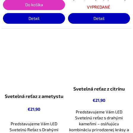
Do košíka
VYPREDANÉ
Detail
Detail
Svetelná reťaz z citrínu
Svetelná reťaz z ametystu
€21,90
€21,90
Predstavujeme Vám LED
Svetelnú reťaz s drahými
Predstavujeme Vám LED
kameňmi – oslňujúcu
Svetelnú Reťaz s Drahými
kombináciu prirodzenej krásy a