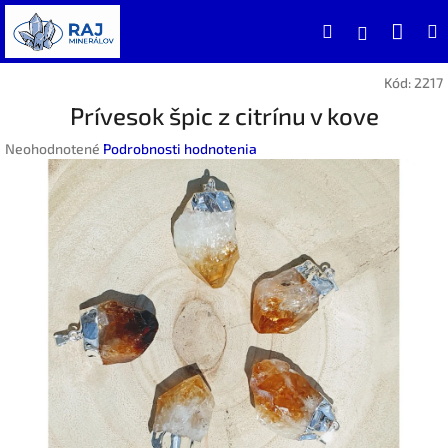
Prejsť
Nák
Hľadať
na
Prihlásen
obsah
koší
Kód:
2217
Prívesok špic z citrínu v kove
Priemerné
Neohodnotené
Podrobnosti hodnotenia
hodnotenie
produktu
je
0,0
z
5
hviezdičiek.