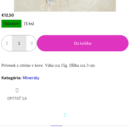
€12,50
Jednotková
Skladom
(5 ks)
cena:
Do košíka
Prívesok z citrínu v kove. Váha cca 15g. Dĺžka cca 3 cm.
Kategória
:
Minerály
OPÝTAŤ SA
Twitter