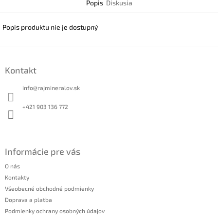
Popis
Diskusia
Popis produktu nie je dostupný
Z
á
Kontakt
p
ä
info
@
rajmineralov.sk
t
i
+421 903 136 772
e
Informácie pre vás
O nás
Kontakty
Všeobecné obchodné podmienky
Doprava a platba
Podmienky ochrany osobných údajov