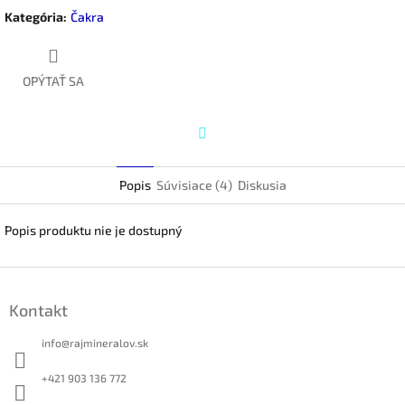
Kategória
:
Čakra
OPÝTAŤ SA
Twitter
Popis
Súvisiace (4)
Diskusia
Popis produktu nie je dostupný
Z
á
Kontakt
p
ä
info
@
rajmineralov.sk
t
i
+421 903 136 772
e