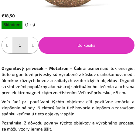
€18,50
Jednotková
Skladom
(1 ks)
cena:
Do košíka
Orgonitový prívesok - Metatron - Čakra
usmerňujú tok energie,
tieto orgonitové prívesky sú vyrobené z kúskov drahokamov, medi,
úlomkov rôznych kovov a zaliatych ezoterických objektov. Orgonit
sa stal veľmi populárny ako nástroj spirituálneho liečenia a ochrana
pred elektromagnetickým znečistením. Veľkosť prívesku je 5 cm.
Veľa ľudí pri používaní týchto objektov cíti pozitívne emócie a
zlepšenie nálady. Niektorý ľudia tiež hovoria o lepšom a zdravšom
spánku keď majú tieto objekty v spálni.
Poznámka: Z dôvodu povahy týchto objektov a výrobného procesu
sa môžu vzory jemne líšiť.