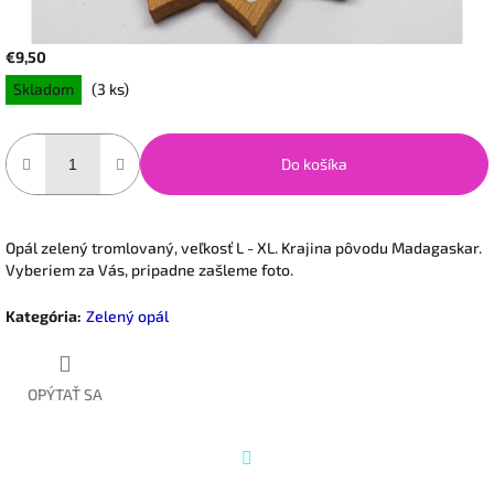
€9,50
Jednotková
Skladom
(3 ks)
cena:
Do košíka
Opál zelený tromlovaný, veľkosť L - XL. Krajina pôvodu Madagaskar.
Vyberiem za Vás, pripadne zašleme foto.
Kategória
:
Zelený opál
OPÝTAŤ SA
Twitter