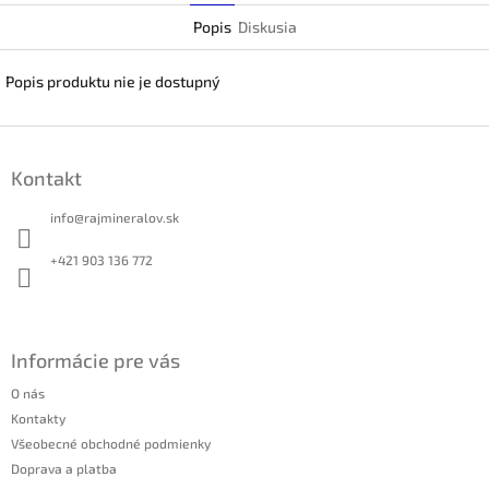
Popis
Diskusia
Popis produktu nie je dostupný
Z
á
Kontakt
p
ä
info
@
rajmineralov.sk
t
i
+421 903 136 772
e
Informácie pre vás
O nás
Kontakty
Všeobecné obchodné podmienky
Doprava a platba