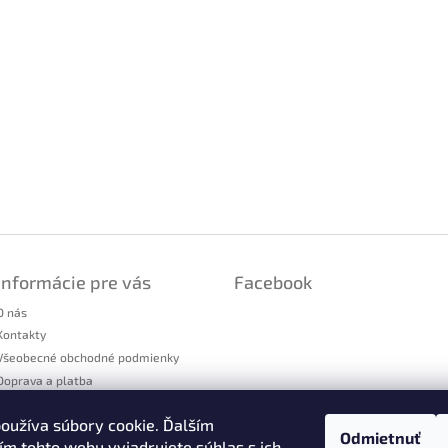
Informácie pre vás
Facebook
O nás
Kontakty
Všeobecné obchodné podmienky
Doprava a platba
Podmienky ochrany osobných údajov
oužíva súbory cookie. Ďalším
Reklamačný poriadok
Odmietnuť
m tohto webu vyjadrujete súhlas s ich