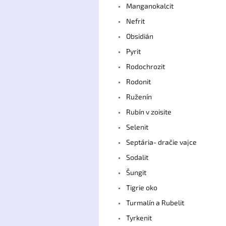
Manganokalcit
Nefrit
Obsidián
Pyrit
Rodochrozit
Rodonit
Ruženín
Rubín v zoisite
Selenit
Septária- dračie vajce
Sodalit
Šungit
Tigrie oko
Turmalín a Rubelit
Tyrkenit