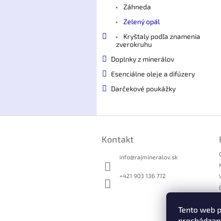
Záhneda
Zelený opál
Kryštaly podľa znamenia
zverokruhu
Doplnky z minerálov
Esenciálne oleje a difúzery
Darčekové poukážky
Z
á
Kontakt
p
ä
info
@
rajmineralov.sk
t
i
+421 903 136 772
e
Tento web p
prechádzaní