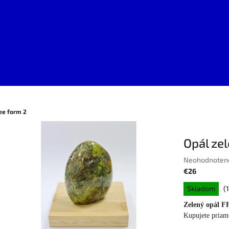
ee form 2
Opál zel
Priemerné
Neohodnoten
hodnotenie
€26
produktu
Jednotková
Skladom
(
je
cena:
0,0
Zelený opál FF
z
Kupujete priam
5