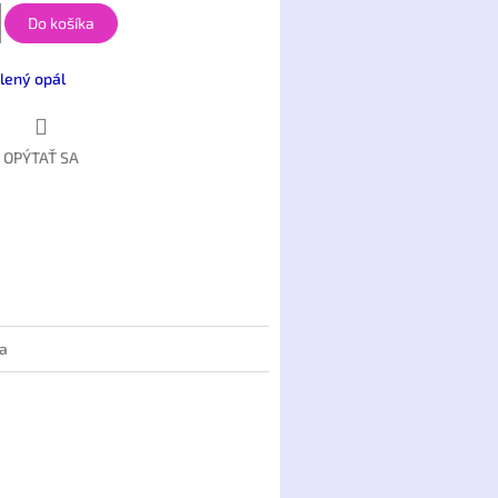
Do košíka
lený opál
OPÝTAŤ SA
ia