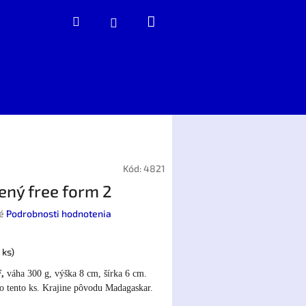
Nákupný
Hľadať
Prihlásenie
košík
Kód:
4821
ený free form 2
é
Podrobnosti hodnotenia
1 ks)
,
váha 300 g, výška 8 cm, šírka 6 cm.
o tento ks. Krajine pôvodu Madagaskar.