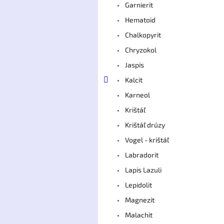
Garnierit
Hematoid
Chalkopyrit
Chryzokol
Jaspis
Kalcit
Karneol
Krištáľ
Krištáľ drúzy
Vogel - krištáľ
Labradorit
Lapis Lazuli
Lepidolit
Magnezit
Malachit