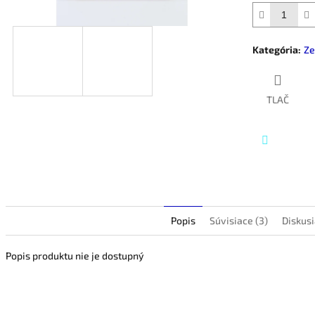
hviezdičiek.
Kategória
:
Ze
TLAČ
Twitter
Popis
Súvisiace (3)
Diskus
Popis produktu nie je dostupný