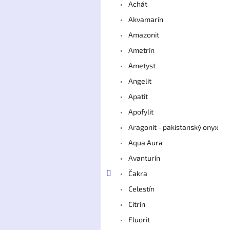
Achát
Akvamarín
Amazonit
Ametrín
Ametyst
Angelit
Apatit
Apofylit
Aragonit - pakistanský onyx
Aqua Aura
Avanturín
Čakra
Celestín
Citrín
Fluorit