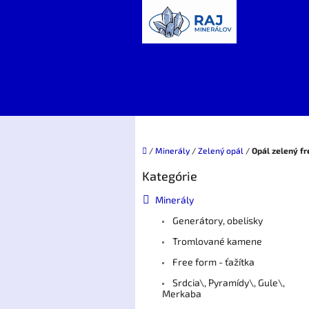
Prejsť
na
obsah
Domov
/
Minerály
/
Zelený opál
/
Opál zelený fr
B
Kategórie
Preskočiť
o
kategórie
č
Minerály
n
Generátory, obelisky
ý
p
Tromlované kamene
a
Free form - ťažítka
n
e
Srdcia\, Pyramídy\, Gule\,
Merkaba
l