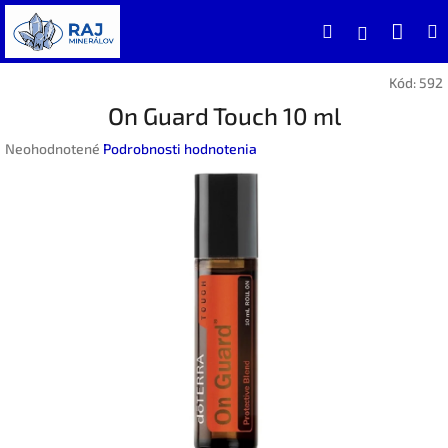
Prejsť
Nák
Hľadať
na
Prihlásen
obsah
koší
Kód:
592
On Guard Touch 10 ml
Priemerné
Neohodnotené
Podrobnosti hodnotenia
hodnotenie
produktu
je
0,0
z
5
hviezdičiek.