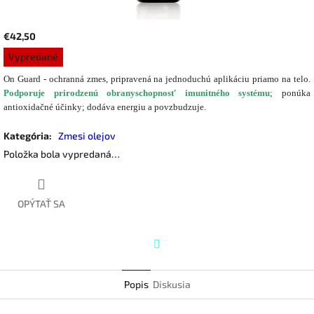
€42,50
Jednotková
Vypredané
cena:
On Guard - ochranná zmes, pripravená na jednoduchú aplikáciu priamo na telo.
P
o
dporuje prirodzenú obranyschopnosť imunitného systému
; ponúka
antioxidačné účinky; dodáva energiu a povzbudzuje.
Kategória
:
Zmesi olejov
Položka bola vypredaná…
OPÝTAŤ SA
Twitter
Popis
Diskusia