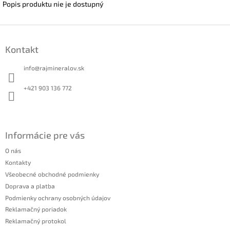
Popis produktu nie je dostupný
Z
á
Kontakt
p
ä
info
@
rajmineralov.sk
t
i
+421 903 136 772
e
Informácie pre vás
O nás
Kontakty
Všeobecné obchodné podmienky
Doprava a platba
Podmienky ochrany osobných údajov
Reklamačný poriadok
Reklamačný protokol