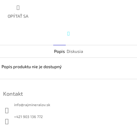
OPÝTAŤ SA
Twitter
Popis
Diskusia
Popis produktu nie je dostupný
Z
á
Kontakt
p
ä
info
@
rajmineralov.sk
t
i
+421 903 136 772
e