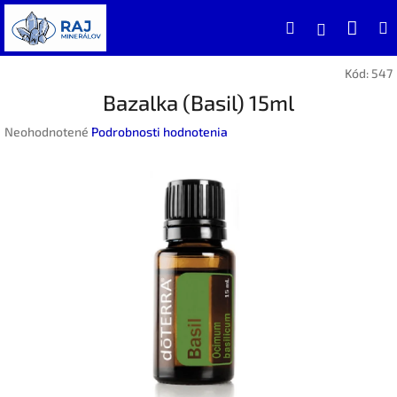
Prejsť
Nák
Hľadať
na
Prihlásen
obsah
koší
Kód:
547
Bazalka (Basil) 15ml
Priemerné
Neohodnotené
Podrobnosti hodnotenia
hodnotenie
produktu
je
0,0
z
5
hviezdičiek.