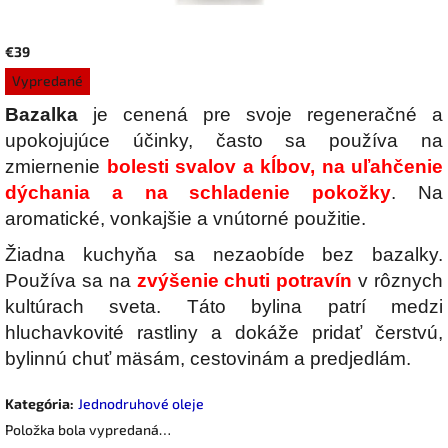
€39
Jednotková
Vypredané
cena:
Bazalka
je cenená pre svoje regeneračné a
upokojujúce účinky, často sa používa na
zmiernenie
bolesti svalov a kĺbov, na uľahčenie
dýchania a na schladenie pokožky
. Na
aromatické, vonkajšie a vnútorné použitie.
Žiadna kuchyňa sa nezaobíde bez bazalky.
Používa sa na
zvýšenie chuti potravín
v rôznych
kultúrach sveta. Táto bylina patrí medzi
hluchavkovité rastliny a dokáže pridať čerstvú,
bylinnú chuť mäsám, cestovinám a predjedlám.
Kategória
:
Jednodruhové oleje
Položka bola vypredaná…