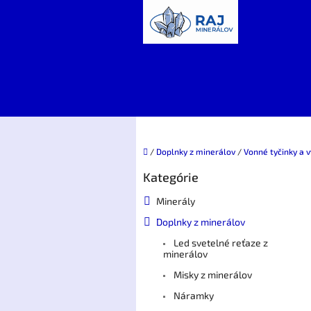
Prejsť
na
obsah
Domov
/
Doplnky z minerálov
/
Vonné tyčinky a 
B
Kategórie
Preskočiť
o
kategórie
č
Minerály
n
Doplnky z minerálov
ý
p
Led svetelné reťaze z
a
minerálov
n
Misky z minerálov
e
Náramky
l