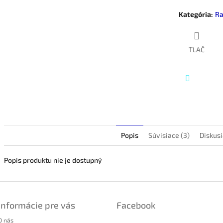
hviezdičiek.
Kategória
:
Ra
TLAČ
Twitter
Popis
Súvisiace (3)
Diskus
Popis produktu nie je dostupný
Informácie pre vás
Facebook
O nás