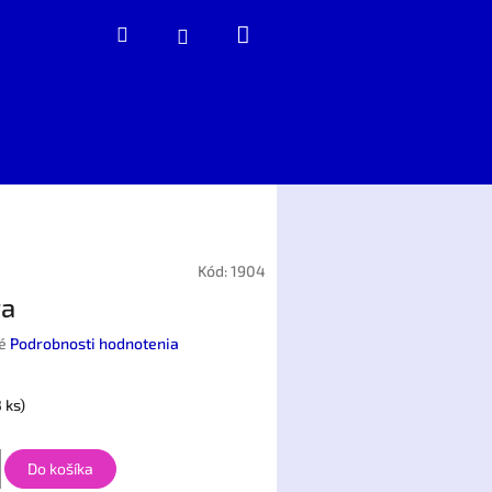
Nákupný
Hľadať
Prihlásenie
košík
Kód:
1904
ra
é
Podrobnosti hodnotenia
3 ks)
Do košíka