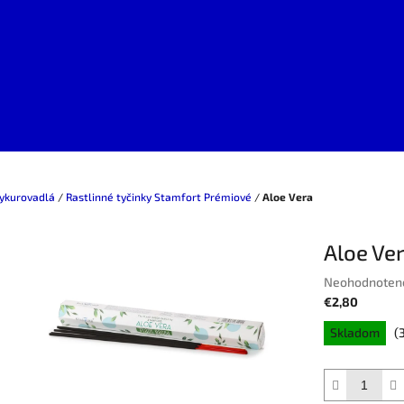
vykurovadlá
/
Rastlinné tyčinky Stamfort Prémiové
/
Aloe Vera
Aloe Ve
Priemerné
Neohodnoten
hodnotenie
€2,80
produktu
Jednotková
Skladom
(
je
cena:
0,0
z
5