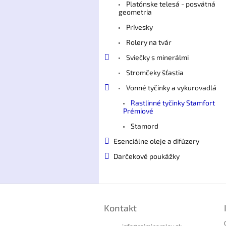
Platónske telesá - posvätná
geometria
Prívesky
Rolery na tvár
Sviečky s minerálmi
Stromčeky šťastia
Vonné tyčinky a vykurovadlá
Rastlinné tyčinky Stamfort
Prémiové
Stamord
Esenciálne oleje a difúzery
Darčekové poukážky
Z
á
Kontakt
p
ä
info
@
rajmineralov.sk