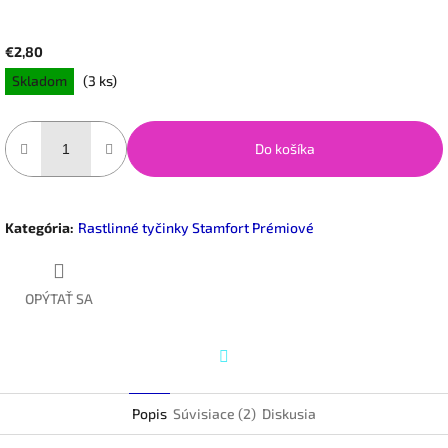
€2,80
Jednotková
Skladom
(3 ks)
cena:
Do košíka
Kategória
:
Rastlinné tyčinky Stamfort Prémiové
OPÝTAŤ SA
Twitter
Popis
Súvisiace (2)
Diskusia