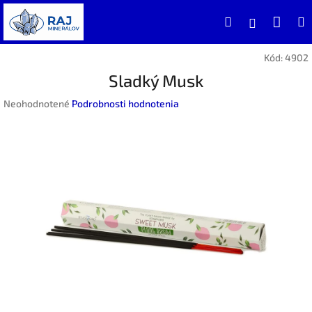
Prejsť
Nák
Hľadať
na
Prihlásen
obsah
koší
Kód:
4902
Sladký Musk
Priemerné
Neohodnotené
Podrobnosti hodnotenia
hodnotenie
produktu
je
0,0
z
5
hviezdičiek.