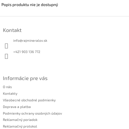
Popis produktu nie je dostupný
Z
á
Kontakt
p
ä
info
@
rajmineralov.sk
t
i
+421 903 136 772
e
Informácie pre vás
O nás
Kontakty
Všeobecné obchodné podmienky
Doprava a platba
Podmienky ochrany osobných údajov
Reklamačný poriadok
Reklamačný protokol