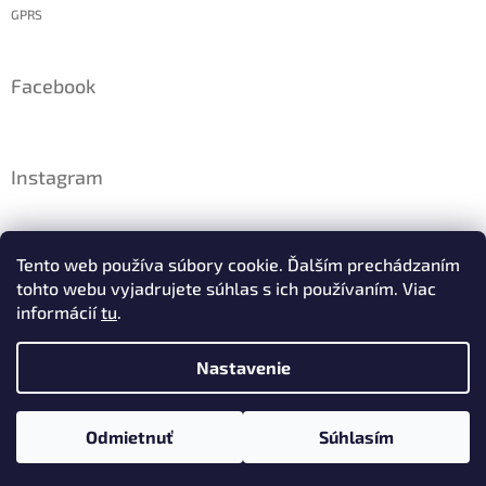
GPRS
Facebook
Instagram
Tento web používa súbory cookie. Ďalším prechádzaním
tohto webu vyjadrujete súhlas s ich používaním. Viac
informácií
tu
.
Nastavenie
Sledovať na Instagrame
Odmietnuť
Súhlasím
Copyright 2026
Raj minerálov
. Všetky práva vyhradené.
Vytvoril Shoptet