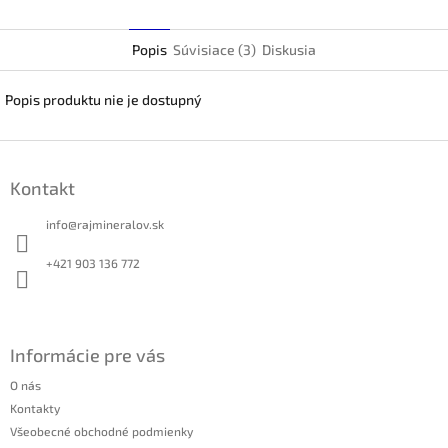
Twitter
Popis
Súvisiace (3)
Diskusia
Popis produktu nie je dostupný
Z
á
Kontakt
p
ä
info
@
rajmineralov.sk
t
i
+421 903 136 772
e
Informácie pre vás
O nás
Kontakty
Všeobecné obchodné podmienky