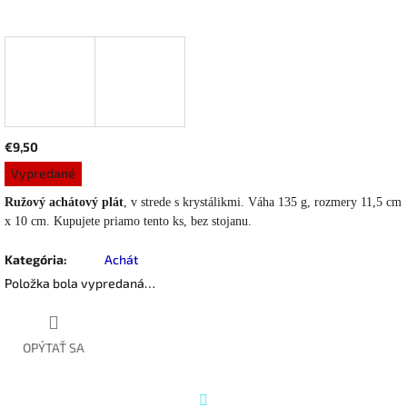
€9,50
Jednotková
Vypredané
cena:
Ružový achátový plát
, v strede s krystálikmi. Váha 135 g, rozmery 11,5 cm
x 10 cm. Kupujete priamo tento ks, bez stojanu.
Kategória
:
Achát
Položka bola vypredaná…
OPÝTAŤ SA