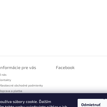
Informácie pre vás
Facebook
O nás
Kontakty
Všeobecné obchodné podmienky
Doprava a platba
Podmienky ochrany osobných údajov
oužíva súbory cookie. Ďalším
Reklamačný poriadok
Odmietnuť
m tohto webu vyjadrujete súhlas s ich