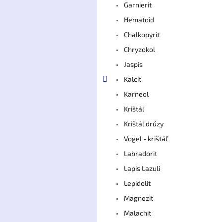
Garnierit
Hematoid
Chalkopyrit
Chryzokol
Jaspis
Kalcit
Karneol
Krištáľ
Krištáľ drúzy
Vogel - krištáľ
Labradorit
Lapis Lazuli
Lepidolit
Magnezit
Malachit