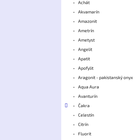
Achát
Akvamarín
Amazonit
Ametrín
Ametyst
Angelit
Apatit
Apofylit
Aragonit - pakistanský onyx
Aqua Aura
Avanturín
Čakra
Celestín
Citrín
Fluorit