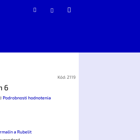
Nákupný
Hľadať
Prihlásenie
košík
Kód:
2119
n 6
é
Podrobnosti hodnotenia
rmalín a Rubelit
 vypredaná…