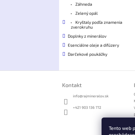
Záhneda
Zelený opál
Kryštaly podľa znamenia
zverokruhu
Doplnky z minerálov
Esenciálne oleje a difúzery
Darčekové poukážky
Z
á
Kontakt
p
ä
info
@
rajmineralov.sk
t
i
+421 903 136 772
e
Tento web p
prechádzaní