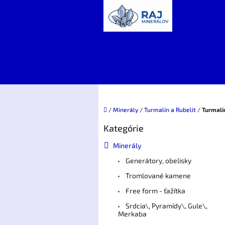
Prejsť
na
obsah
Domov
/
Minerály
/
Turmalín a Rubelit
/
Turmali
B
Kategórie
Preskočiť
o
kategórie
č
Minerály
n
Generátory, obelisky
ý
p
Tromlované kamene
a
Free form - ťažítka
n
e
Srdcia\, Pyramídy\, Gule\,
Merkaba
l