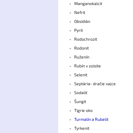
Manganokalcit
Nefrit
Obsidián
Pyrit
Rodochrozit
Rodonit
Ruženín
Rubín v zoisite
Selenit
Septária- dračie vajce
Sodalit
Šungit
Tigrie oko
Turmalín a Rubelit
Tyrkenit