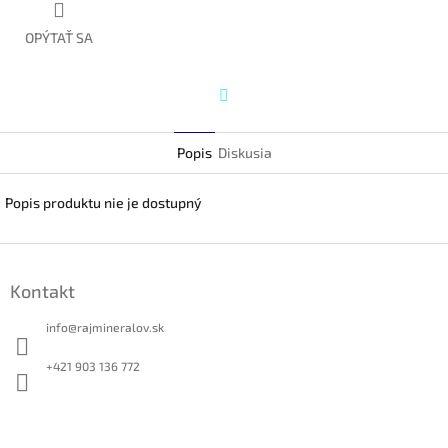
OPÝTAŤ SA
Twitter
Popis
Diskusia
Popis produktu nie je dostupný
Z
á
Kontakt
p
ä
info
@
rajmineralov.sk
t
i
+421 903 136 772
e