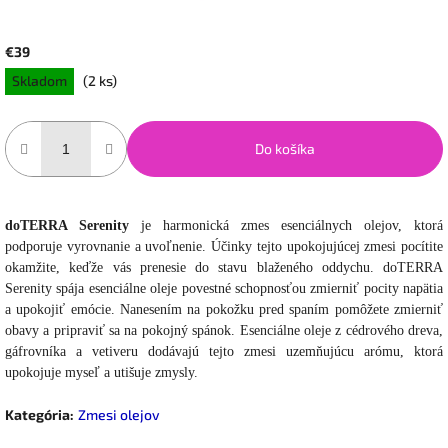
€39
Jednotková
Skladom
(2 ks)
cena:
Do košíka
doTERRA Serenity
je harmonická zmes esenciálnych olejov, ktorá
podporuje vyrovnanie a uvoľnenie. Účinky tejto upokojujúcej zmesi pocítite
okamžite, keďže vás prenesie do stavu blaženého oddychu. doTERRA
Serenity spája esenciálne oleje povestné schopnosťou zmierniť pocity napätia
a upokojiť emócie. Nanesením na pokožku pred spaním pomôžete zmierniť
obavy a pripraviť sa na pokojný spánok. Esenciálne oleje z cédrového dreva,
gáfrovníka a vetiveru dodávajú tejto zmesi uzemňujúcu arómu, ktorá
upokojuje myseľ a utišuje zmysly.
Kategória
:
Zmesi olejov