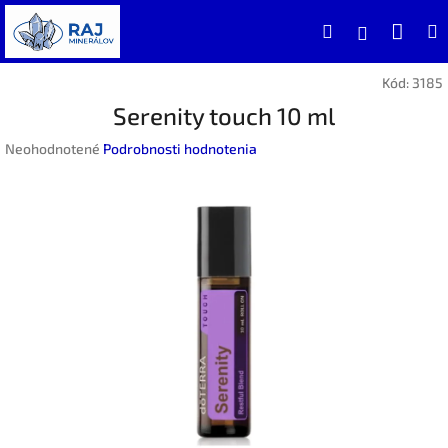
Prejsť
Nák
Hľadať
na
Prihlásen
obsah
koší
Kód:
3185
Serenity touch 10 ml
Priemerné
Neohodnotené
Podrobnosti hodnotenia
hodnotenie
produktu
je
0,0
z
5
hviezdičiek.