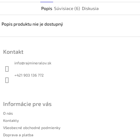
Popis
Súvisiace (6)
Diskusia
Popis produktu nie je dostupný
Z
á
Kontakt
p
ä
info
@
rajmineralov.sk
t
i
+421 903 136 772
e
Informácie pre vás
O nás
Kontakty
Všeobecné obchodné podmienky
Doprava a platba