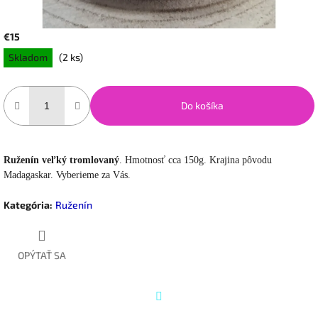
€15
Jednotková
Skladom
(2 ks)
cena:
Do košíka
Ruženín veľký tromlovaný
. Hmotnosť cca 150g. Krajina pôvodu
Madagaskar. Vyberieme za Vás.
Kategória
:
Ruženín
OPÝTAŤ SA
Twitter