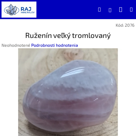
Prejsť
Nák
Hľadať
na
Prihlásen
obsah
koší
Kód:
2076
Ruženín veľký tromlovaný
Priemerné
Neohodnotené
Podrobnosti hodnotenia
hodnotenie
produktu
je
0,0
z
5
hviezdičiek.