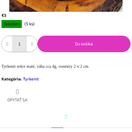
€5
Jednotková
Skladom
(5 ks)
cena:
Do košíka
Tyrkenit srdce malé, váha cca 4g, rozmery 2 x 2 cm.
Kategória
:
Tyrkenit
OPÝTAŤ SA
Twitter