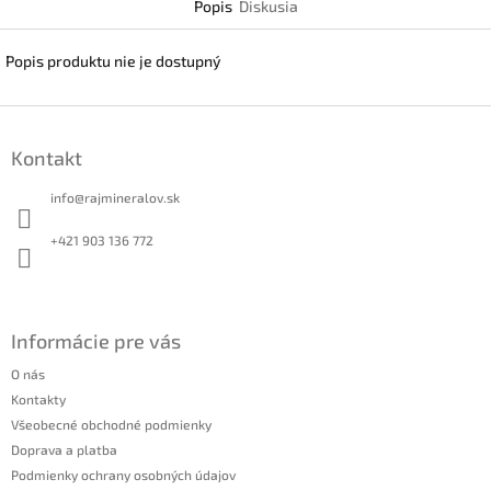
Popis
Diskusia
Popis produktu nie je dostupný
Z
á
Kontakt
p
ä
info
@
rajmineralov.sk
t
i
+421 903 136 772
e
Informácie pre vás
O nás
Kontakty
Všeobecné obchodné podmienky
Doprava a platba
Podmienky ochrany osobných údajov