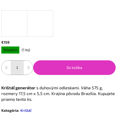
€159
Jednotková
Skladom
(1 ks)
cena:
Do košíka
Krištáľ generátor
s duhovými odleskami. Váha 575 g,
rozmery 17,5 cm x 5,5 cm. Krajina pôvodu Brazília. Kupujete
priamo tento ks.
Kategória
:
Krištáľ