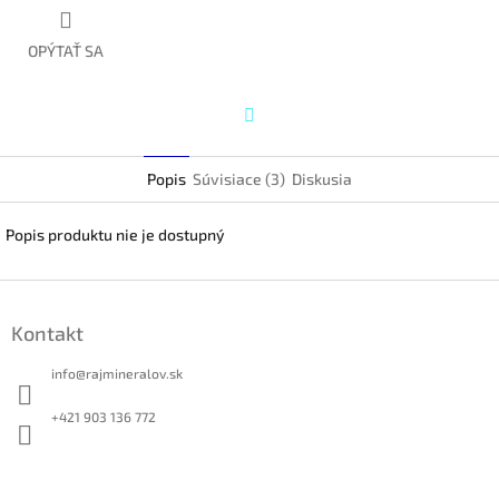
OPÝTAŤ SA
Twitter
Popis
Súvisiace (3)
Diskusia
Popis produktu nie je dostupný
Z
á
Kontakt
p
ä
info
@
rajmineralov.sk
t
i
+421 903 136 772
e