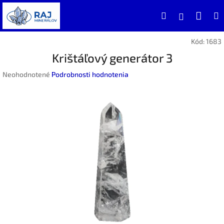
Prejsť
Nák
Hľadať
na
Prihlásen
obsah
koší
Kód:
1683
Krištáľový generátor 3
Priemerné
Neohodnotené
Podrobnosti hodnotenia
hodnotenie
produktu
je
0,0
z
5
hviezdičiek.