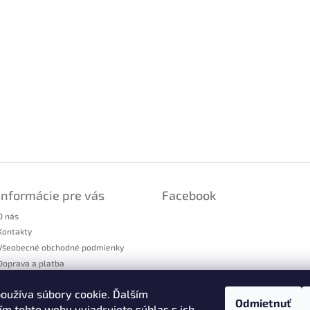
Informácie pre vás
Facebook
O nás
Kontakty
Všeobecné obchodné podmienky
Doprava a platba
Podmienky ochrany osobných údajov
oužíva súbory cookie. Ďalším
Reklamačný poriadok
Odmietnuť
m tohto webu vyjadrujete súhlas s ich