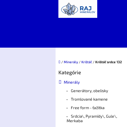
Prejsť
na
obsah
Domov
/
Minerály
/
Krištáľ
/
Krištáľ srdce 132
B
Kategórie
Preskočiť
o
kategórie
č
Minerály
n
Generátory, obelisky
ý
p
Tromlované kamene
a
Free form - ťažítka
n
e
Srdcia\, Pyramídy\, Gule\,
Merkaba
l