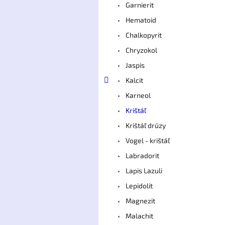
Garnierit
Hematoid
Chalkopyrit
Chryzokol
Jaspis
Kalcit
Karneol
Krištáľ
Krištáľ drúzy
Vogel - krištáľ
Labradorit
Lapis Lazuli
Lepidolit
Magnezit
Malachit