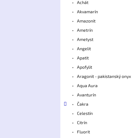
Achát
Akvamarín
Amazonit
Ametrín
Ametyst
Angelit
Apatit
Apofylit
Aragonit - pakistanský onyx
Aqua Aura
Avanturín
Čakra
Celestín
Citrín
Fluorit