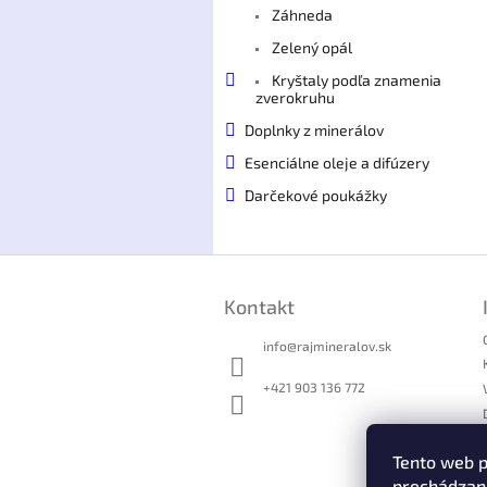
Záhneda
Zelený opál
Kryštaly podľa znamenia
zverokruhu
Doplnky z minerálov
Esenciálne oleje a difúzery
Darčekové poukážky
Z
á
Kontakt
p
ä
info
@
rajmineralov.sk
t
i
+421 903 136 772
e
Tento web p
prechádzaní