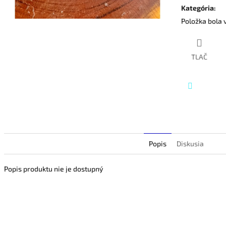
hviezdičiek.
Kategória
:
Položka bola
TLAČ
Twitter
Popis
Diskusia
Popis produktu nie je dostupný