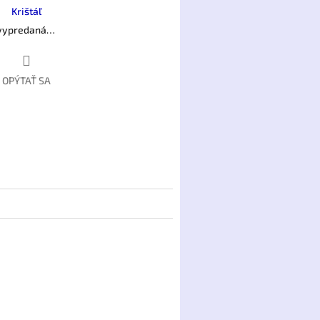
Krištáľ
 vypredaná…
OPÝTAŤ SA