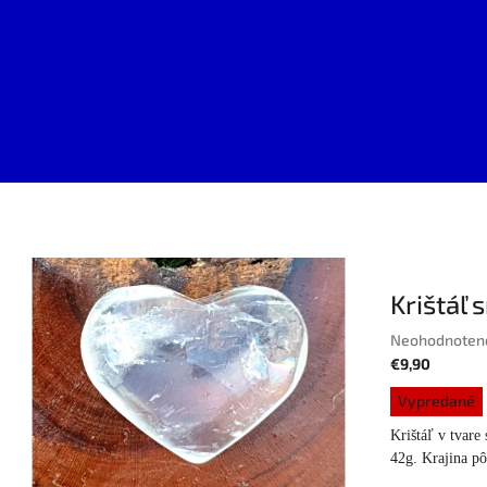
Krištáľ 
Priemerné
Neohodnoten
hodnotenie
€9,90
produktu
Jednotková
Vypredané
je
cena:
0,0
Krištáľ v tvar
z
42g. Krajina pô
5