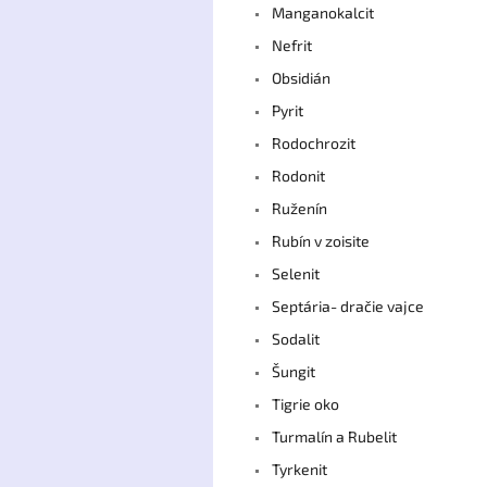
Manganokalcit
Nefrit
Obsidián
Pyrit
Rodochrozit
Rodonit
Ruženín
Rubín v zoisite
Selenit
Septária- dračie vajce
Sodalit
Šungit
Tigrie oko
Turmalín a Rubelit
Tyrkenit