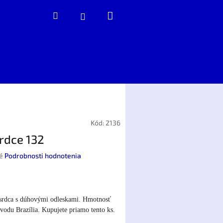
Nákupný
Hľadať
Prihlásenie
košík
Kód:
2136
srdce 132
é
Podrobnosti hodnotenia
e srdca s dúhovými odleskami. Hmotnosť
vodu Brazília. Kupujete priamo tento ks.