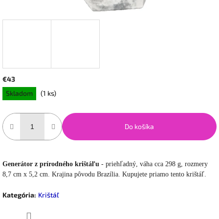
€43
Jednotková
Skladom
(1 ks)
cena:
Do košíka
Generátor z prírodného krištáľu
- priehľadný, váha cca 298 g, rozmery
8,7 cm x 5,2 cm. Krajina pôvodu Brazília. Kupujete priamo tento krištáľ.
Kategória
:
Krištáľ