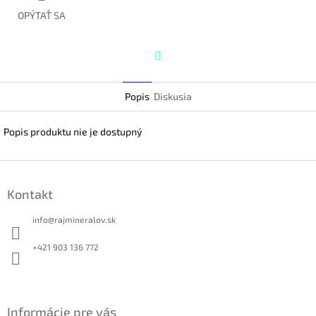
OPÝTAŤ SA
Twitter
Popis
Diskusia
Popis produktu nie je dostupný
Z
á
Kontakt
p
ä
info
@
rajmineralov.sk
t
i
+421 903 136 772
e
Informácie pre vás