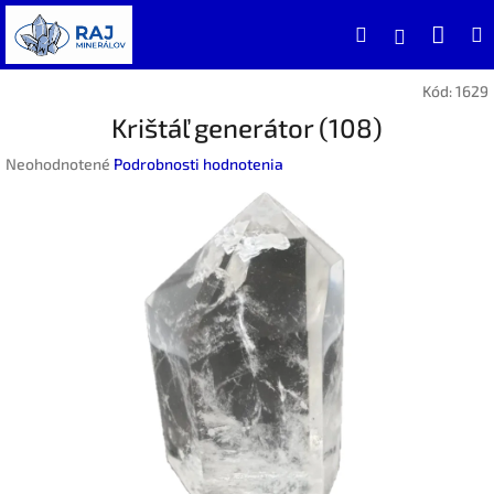
Prejsť
Nák
Hľadať
na
Prihlásen
obsah
koší
Kód:
1629
Krištáľ generátor (108)
Priemerné
Neohodnotené
Podrobnosti hodnotenia
hodnotenie
produktu
je
0,0
z
5
hviezdičiek.