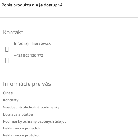
Popis produktu nie je dostupný
Z
á
Kontakt
p
ä
info
@
rajmineralov.sk
t
i
+421 903 136 772
e
Informácie pre vás
O nás
Kontakty
Všeobecné obchodné podmienky
Doprava a platba
Podmienky ochrany osobných údajov
Reklamačný poriadok
Reklamačný protokol