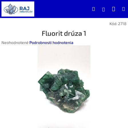
Prejsť
Nák
Hľadať
na
Prihlásen
obsah
koší
Kód:
2718
Fluorit drúza 1
Priemerné
Neohodnotené
Podrobnosti hodnotenia
hodnotenie
produktu
je
0,0
z
5
hviezdičiek.