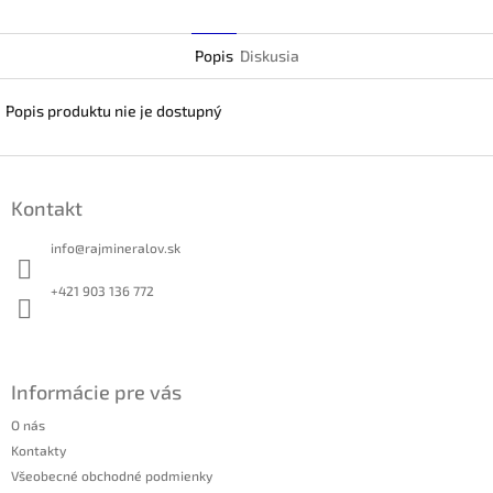
Twitter
Popis
Diskusia
Popis produktu nie je dostupný
Z
á
Kontakt
p
ä
info
@
rajmineralov.sk
t
i
+421 903 136 772
e
Informácie pre vás
O nás
Kontakty
Všeobecné obchodné podmienky