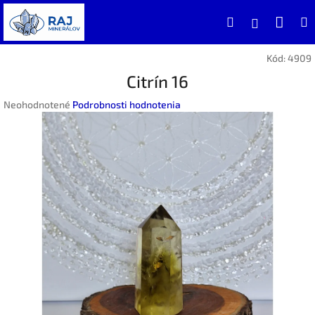
Prejsť
Nák
Hľadať
na
Prihlásen
obsah
koší
Kód:
4909
Citrín 16
Priemerné
Neohodnotené
Podrobnosti hodnotenia
hodnotenie
produktu
je
0,0
z
5
hviezdičiek.