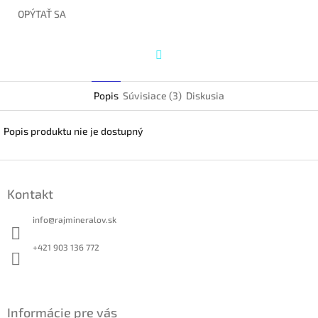
OPÝTAŤ SA
Twitter
Popis
Súvisiace (3)
Diskusia
Popis produktu nie je dostupný
Z
á
Kontakt
p
ä
info
@
rajmineralov.sk
t
i
+421 903 136 772
e
Informácie pre vás