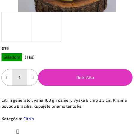
€79
Jednotková
Skladom
(1 ks)
cena:
Do košíka
Citrín generátor, váha 160 g, rozmery výška 8 cm x 3,5 cm. Krajina
pôvodu Brazília. Kupujete priamo tento ks.
Kategória
:
Citrín