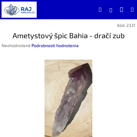
Prejsť
Nák
Hľadať
na
Prihlásen
obsah
koší
Kód:
2331
Ametystový špic Bahia - dračí zub
Priemerné
Neohodnotené
Podrobnosti hodnotenia
hodnotenie
produktu
je
0,0
z
5
hviezdičiek.