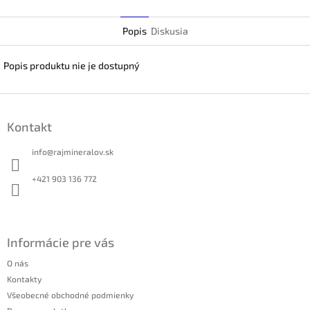
Twitter
Popis
Diskusia
Popis produktu nie je dostupný
Z
á
Kontakt
p
ä
info
@
rajmineralov.sk
t
i
+421 903 136 772
e
Informácie pre vás
O nás
Kontakty
Všeobecné obchodné podmienky