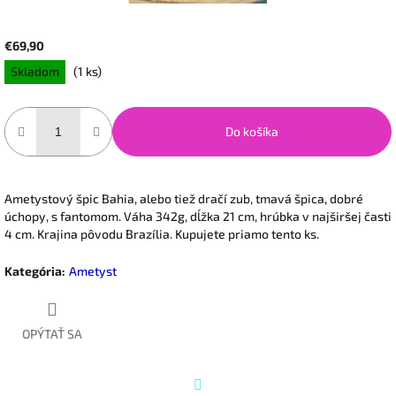
€69,90
Jednotková
Skladom
(1 ks)
cena:
Do košíka
Ametystový špic Bahia, alebo tiež dračí zub, tmavá špica, dobré
úchopy, s fantomom. Váha 342g, dĺžka 21 cm, hrúbka v najširšej časti
4 cm. Krajina pôvodu Brazília. Kupujete priamo tento ks.
Kategória
:
Ametyst
OPÝTAŤ SA