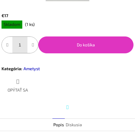
€17
Jednotková
Skladom
(1 ks)
cena:
Do košíka
Kategória
:
Ametyst
OPÝTAŤ SA
Twitter
Popis
Diskusia