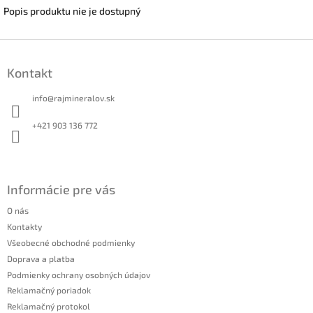
Popis produktu nie je dostupný
Z
á
Kontakt
p
ä
info
@
rajmineralov.sk
t
i
+421 903 136 772
e
Informácie pre vás
O nás
Kontakty
Všeobecné obchodné podmienky
Doprava a platba
Podmienky ochrany osobných údajov
Reklamačný poriadok
Reklamačný protokol