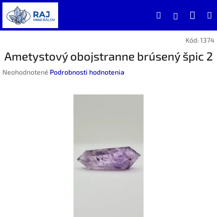
Prejsť
Nák
Hľadať
na
Prihlásen
obsah
koší
Kód:
1374
Ametystový obojstranne brúsený špic 2
Priemerné
Neohodnotené
Podrobnosti hodnotenia
hodnotenie
produktu
je
0,0
z
5
hviezdičiek.