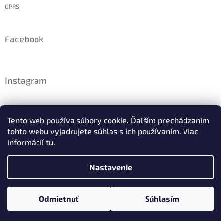
GPRS
Facebook
Instagram
Tento web používa súbory cookie. Ďalším prechádzaním
tohto webu vyjadrujete súhlas s ich používaním. Viac
informácií
tu
.
Nastavenie
Sledovať na Instagrame
Odmietnuť
Súhlasím
Copyright 2026
Raj minerálov
. Všetky práva vyhradené.
Vytvoril Shoptet