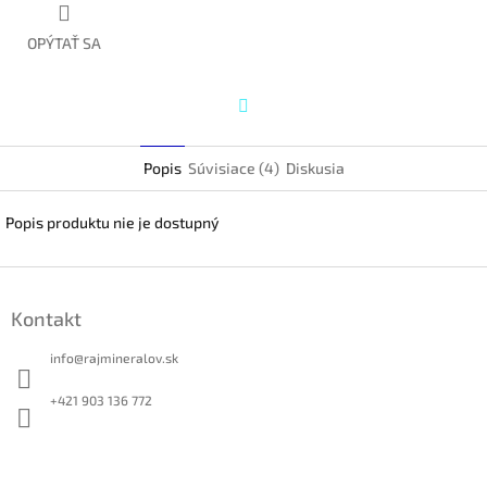
OPÝTAŤ SA
Twitter
Popis
Súvisiace (4)
Diskusia
Popis produktu nie je dostupný
Z
á
Kontakt
p
ä
info
@
rajmineralov.sk
t
i
+421 903 136 772
e