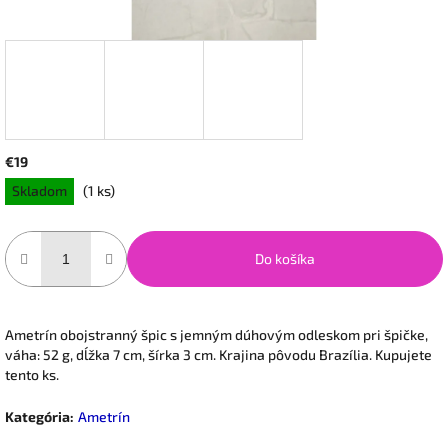
€19
Jednotková
Skladom
(1 ks)
cena:
Do košíka
Ametrín obojstranný špic s jemným dúhovým odleskom pri špičke,
váha: 52 g, dĺžka 7 cm, šírka 3 cm. Krajina pôvodu Brazília. Kupujete
tento ks.
Kategória
:
Ametrín