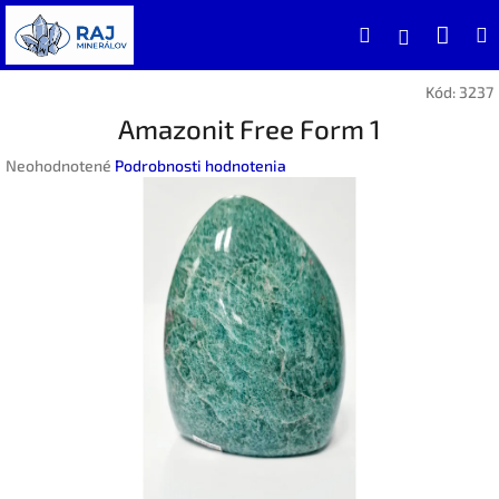
Prejsť
Nák
Hľadať
na
Prihlásen
obsah
koší
Kód:
3237
Amazonit Free Form 1
Priemerné
Neohodnotené
Podrobnosti hodnotenia
hodnotenie
produktu
je
0,0
z
5
hviezdičiek.