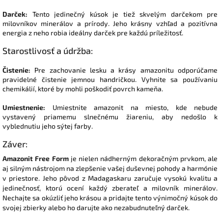
Darček:
Tento jedinečný kúsok je tiež skvelým darčekom pre
milovníkov minerálov a prírody. Jeho krásny vzhľad a pozitívna
energia z neho robia ideálny darček pre každú príležitosť.
Starostlivosť a údržba:
Čistenie:
Pre zachovanie lesku a krásy amazonitu odporúčame
pravidelné čistenie jemnou handričkou. Vyhnite sa používaniu
chemikálií, ktoré by mohli poškodiť povrch kameňa.
Umiestnenie:
Umiestnite amazonit na miesto, kde nebude
vystavený priamemu slnečnému žiareniu, aby nedošlo k
vyblednutiu jeho sýtej farby.
Záver:
Amazonit Free Form
je nielen nádherným dekoračným prvkom, ale
aj silným nástrojom na zlepšenie vašej duševnej pohody a harmónie
v priestore. Jeho pôvod z Madagaskaru zaručuje vysokú kvalitu a
jedinečnosť, ktorú ocení každý zberateľ a milovník minerálov.
Nechajte sa okúzliť jeho krásou a pridajte tento výnimočný kúsok do
svojej zbierky alebo ho darujte ako nezabudnuteľný darček.