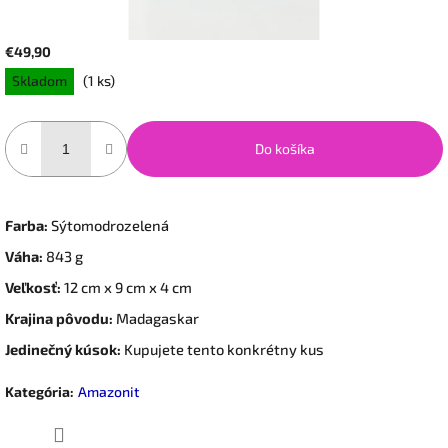
€49,90
Jednotková
Skladom
(1 ks)
cena:
Do košíka
Farba:
Sýtomodrozelená
Váha:
843 g
Veľkosť:
12 cm x 9 cm x 4 cm
Krajina pôvodu:
Madagaskar
Jedinečný kúsok:
Kupujete tento konkrétny kus
Kategória
:
Amazonit