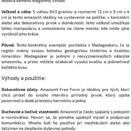
dodáva kameňu elegantný vzhľad.
Veľkosť a váha:
S váhou 843 gramov a rozmermi 12 cm x 9 cm x 4
cm je tento amazonit ideálny na vystavenie na poličke, v kancelárii
alebo ako dekoratívny prvok v domácnosti. Jeho veľkosť umožňuje
ľahkú manipuláciu a umiestnenie na rôzne miesta, kde môže plne
vyniknúť jeho krása.
Pôvod:
Tento konkrétny exemplár pochádza z Madagaskaru, čo je
región známy svojou bohatou geologickou históriou a kvalitou
minerálov. Madagaskar je jedným z najvýznamnejších nálezísk
amazonitu, a preto môžete očakávať vysokú kvalitu a jedinečnosť
každého kusu.
Výhody a použitie:
Dekoratívne účely:
Amazonit Free Form je ideálny pre tých, ktorí
chcú pridať do svojho interiéru prírodný prvok, ktorý upúta
pozornosť a dodá priestoru harmóniu a pokoj.
Duchovné a liečivé vlastnosti:
Amazonit je často spájaný s pokojom
a rovnováhou. Hovorí sa, že pomáha upokojiť myseľ a podporuje
komunikáciu. Mnoho ľudí ho používa pri meditáciách alebo ako
talizman na zlepšenie duševnej pohody.