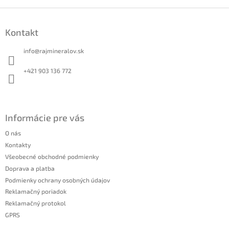
Z
á
Kontakt
p
ä
info
@
rajmineralov.sk
t
i
+421 903 136 772
e
Informácie pre vás
O nás
Kontakty
Všeobecné obchodné podmienky
Doprava a platba
Podmienky ochrany osobných údajov
Reklamačný poriadok
Reklamačný protokol
GPRS