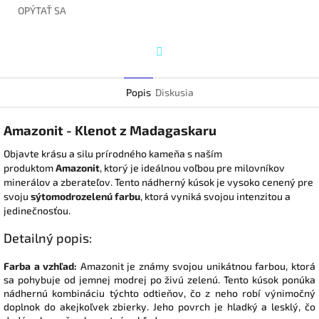
OPÝTAŤ SA
Twitter
Popis
Diskusia
Amazonit - Klenot z Madagaskaru
Objavte krásu a silu prírodného kameňa s naším
produktom
Amazonit
, ktorý je ideálnou voľbou pre milovníkov
minerálov a zberateľov. Tento nádherný kúsok je vysoko cenený pre
svoju
sýtomodrozelenú farbu
, ktorá vyniká svojou intenzitou a
jedinečnosťou.
Detailný popis:
Farba a vzhľad:
Amazonit je známy svojou unikátnou farbou, ktorá
sa pohybuje od jemnej modrej po živú zelenú. Tento kúsok ponúka
nádhernú kombináciu týchto odtieňov, čo z neho robí výnimočný
doplnok do akejkoľvek zbierky. Jeho povrch je hladký a lesklý, čo